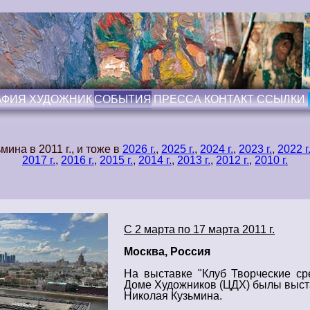
АФИЯ
ХУДОЖНИК
СОБЫТИЯ
ПРЕССА
КОНТАКТ
ССЫЛКИ
мина в 2011 г.
, и тоже в
2026 г.
,
2025 г.
,
2024 г.
,
2023 г.
,
2022 г
2017 г.
,
2016 г.
,
2015 г.
,
2014 г.
,
2013 г.
,
2012 г.
,
2010 г.
С 2 марта по 17 марта 2011 г.
Москва, Россия
На выставке "Клуб Творческие с
Доме Художников (ЦДХ)
былы выст
Николая Кузьмина.