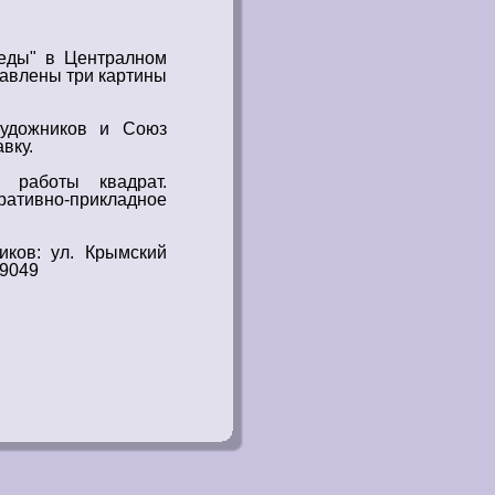
реды" в Централном
тавлены
три картины
удожников
и Союз
вку.
работы квадрат.
ативно-прикладное
иков
: ул. Крымский
19049