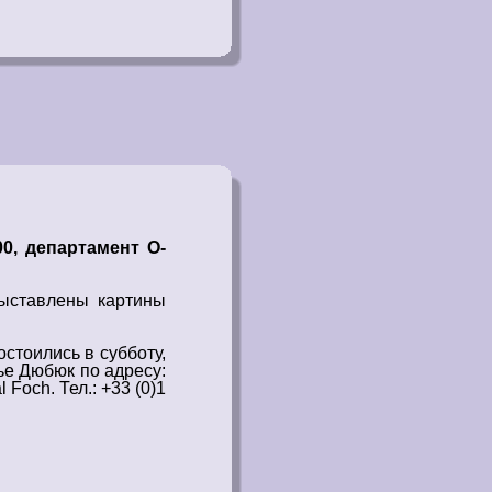
0, департамент О-
ыставлены
картины
остоились в субботу,
е Дюбюк по адресу:
 Foch. Тел.: +33 (0)1