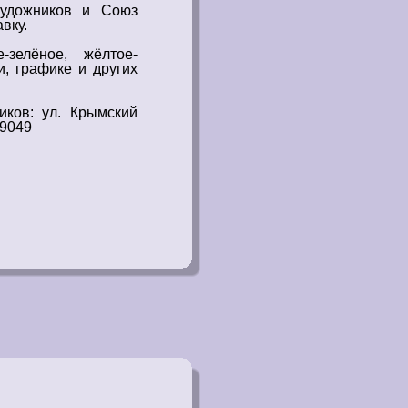
удожников
и Союз
вку.
зелёное, жёлтое-
и
, графике и других
иков
: ул. Крымский
19049