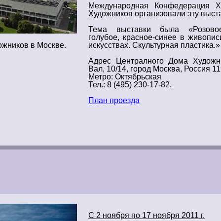
Международная Конфедерация
Х
Художников организовали эту выста
Тема
выставки
была «Розовое-
голубое, красное-синее в
живопис
жников в Москве.
искусствах
. Скультурная пластика.»
Адрес
Централного Дома Художн
Вал, 10/14, город Москва, Россия 1
Метро: Октябрьская
Тел.: 8 (495) 230-17-82.
План проезда
С 2 ноября по 17 ноября 2011 г.