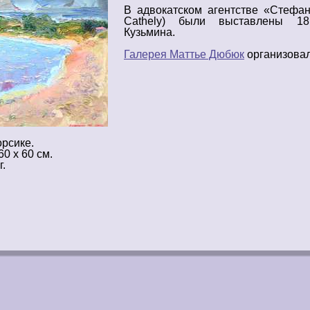
В адвокатском агентстве «Стефан
Cathely)
были выставлены 
Кузьмина.
Галерея Маттье Дюбюк
организовал
орсике.
60 х 60 см.
г.