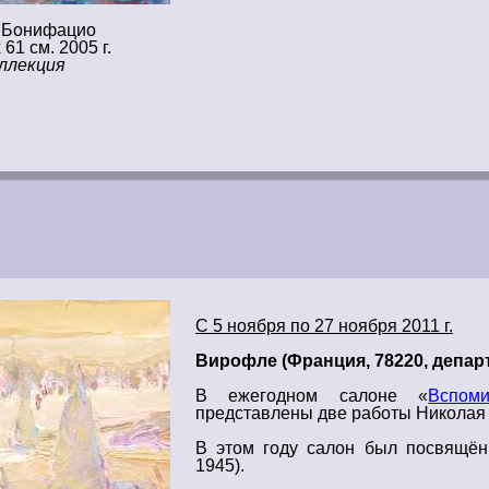
ы Бонифацио
 61 см. 2005 г.
ллекция
С 5 ноября по 27 ноября 2011 г.
Вирофле (Франция, 78220, депар
В ежегодном салоне «
Вспом
представлены
две
работы
Николая 
В этом году салон был посвящё
1945).