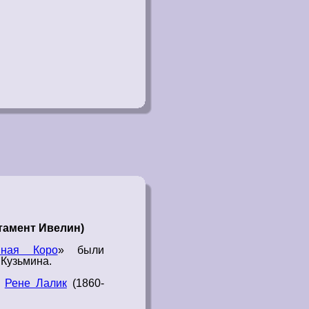
тамент Ивелин)
иная Коро
»
были
Кузьмина.
н
Рене Лалик
(1860-