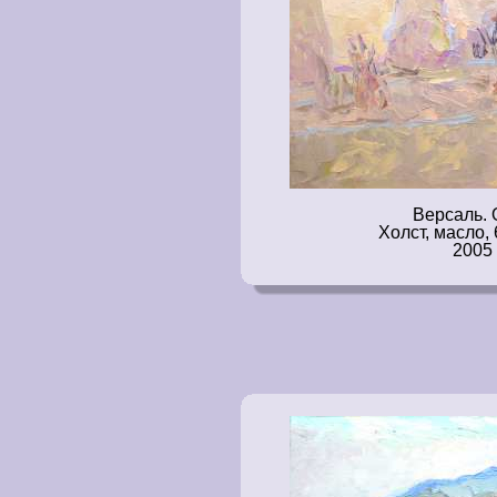
Версаль. 
Холст, масло, 
2005 