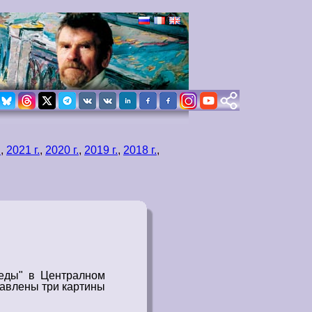
.
,
2021 г.
,
2020 г.
,
2019 г.
,
2018 г.
,
реды" в Централном
авлены три
картины