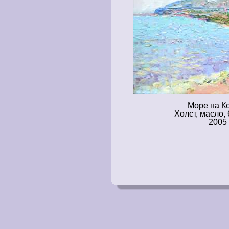
Море на К
Холст, масло, 
2005 