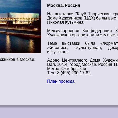
Москва, Россия
На выставке "Клуб Творческие с
Доме Художников (ЦДХ)
былы
выс
Николая Кузьмина.
Международная Конфедерация
Х
Художников организовали эту выста
Тема
выставки
была «Формат 
Живопись
, скульптурная, декор
искусство
»
жников в Москве.
Адрес
Централного Дома Художн
Вал, 10/14, город Москва, Россия 1
Метро: Октябрьская
Тел.: 8 (495) 230-17-82.
План проезда