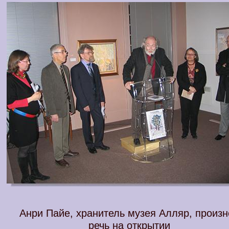
Анри Пайе, хранитель музея Алляр, произн
речь на открытии