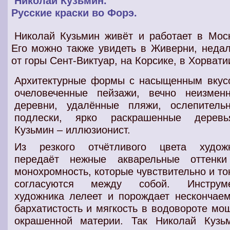
Николай Кузьмин.
Русские краски во Форэ.
Николай Кузьмин живёт и работает в Мос
Его можно также увидеть в Живерни, неда
от горы Сент-Виктуар, на Корсике, в Хорвати
Архитектурные формы с насыщенным вкус
очеловеченные пейзажи, вечно неизмен
деревни, удалённые пляжи, ослепитель
подлески, ярко раскрашенные деревья
Кузьмин – иллюзионист.
Из резкого отчётливого
цвета
художн
передаёт
нежные акварельные оттенк
монохромность
, которые чувствительно и то
согласуются между собой.
Инструм
художника
лелеет и порождает нескончае
бархатистость и мягкость в
водовороте мо
окрашенной материи
. Так Николай Кузь