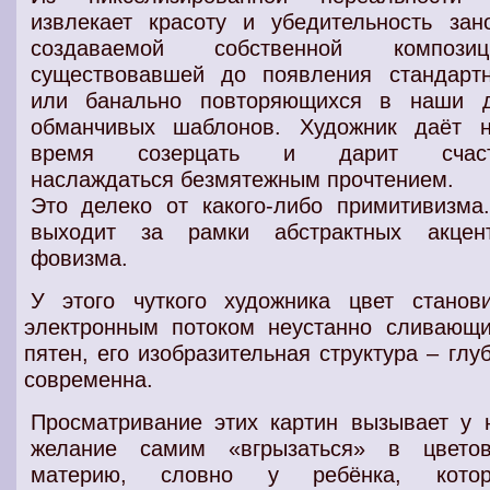
извлекает
красоту и убедительность зан
создаваемой собственной композиц
существовавшей до появления стандарт
или банально повторяющихся в наши 
обманчивых шаблонов.
Художник
даёт н
время созерцать
и дарит
счас
наслаждаться безмятежным прочтением
.
Это делеко от какого-либо примитивизма
выходит
за рамки абстрактных акцен
фовизма
.
У этого чуткого художника цвет станови
электронным потоком неустанно сливающи
пятен, его изобразительная структура – глу
современна.
Просматривание этих
картин
вызывает у 
желание самим «вгрызаться» в
цвето
материю
, словно у
ребёнка
, кото