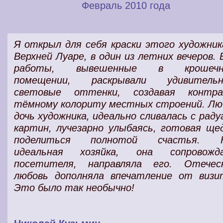
Февраль 2010 года
Я открыл для себя
краски
этого
художник
Верхней Луаре, в один из
летних вечеров
. 
работы
, вывешенные в крошечн
помещении, раскрывали удивитель
световые оттенки
, создавая
контр
тёмному колориту местных строений. Лю
дочь
художника
,
идеально сливалась
с
раду
картин
, лучезарно
улыбаясь
, готовая ще
поделиться полнотой
счастья
. К
идеальная хозяйка, она
сопровожд
посетителя
, направляла его.
Отечес
любовь
дополняла впечатление от
визи
Это было
так необычно
!