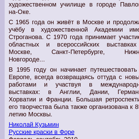
художественном училище
в городе
Павло
на-Оке
.
С 1965 года он живёт в
Москве
и
продолж
учёбу
в
художественной Академии им
Строганова
. С 1970 года принимает участи
областных и всероссийских
выставках
Москве,
Санкт-Петербурге
, Нижн
Новгороде...
В 1995 году он начинает
путешествовать
Европе
, всегда возвращаясь оттуда с
нов
работами
и участвуя в
международ
выставках
: в
Англии, Дании, Герман
Хорватии и Франции
.
Большая ретроспект
его творчества
была также организована к
8
летию Москвы
.
Николай Кузьмин
Русские краски в Форе