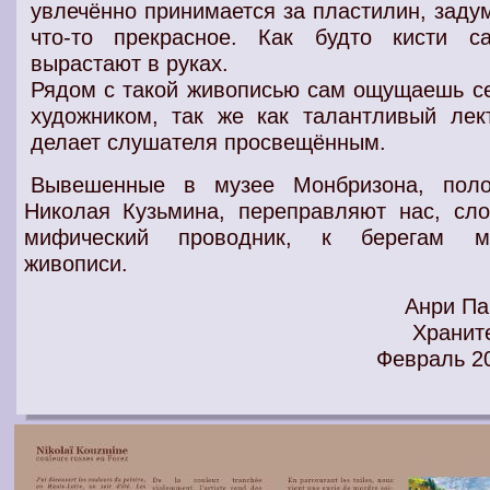
увлечённо принимается за пластилин, заду
что-то прекрасное
. Как будто
кисти
са
вырастают в руках.
Рядом с такой
живописью
сам ощущаешь с
художником
, так же как
талантливый
лек
делает слушателя просвещённым.
Вывешенные в музее Монбризона,
поло
Николая Кузьмина, переправляют нас, сло
мифический проводник, к берегам м
живописи
.
Анри Па
Хранит
Февраль 2