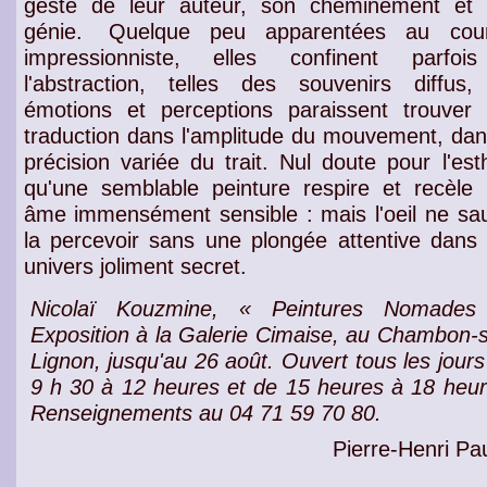
geste de leur auteur, son cheminement et
génie.
Quelque peu apparentées au
cou
impressionniste
, elles confinent parfoi
l'
abstraction
, telles des
souvenirs diffus
,
émotions et perceptions
paraissent trouver 
traduction dans l'amplitude du
mouvement
, dan
précision variée du trait
. Nul doute pour l'
est
qu'une semblable peinture respire et recèle
âme immensément sensible
: mais l'
oeil
ne sau
la percevoir sans une plongée attentive dans
univers joliment secret
.
Nicolaï Kouzmine, « Peintures Nomades
Exposition
à la
Galerie
Cimaise, au Chambon-s
Lignon, jusqu'au 26 août. Ouvert tous les jours
9 h 30 à 12 heures et de 15 heures à 18 heur
Renseignements au 04 71 59 70 80.
Pierre-Henri Pau