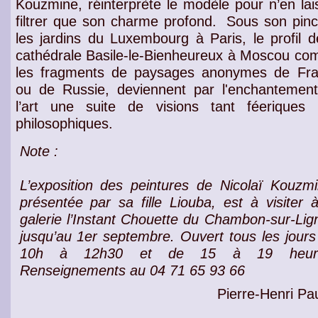
Kouzmine, réinterprète le modèle pour n’en lai
filtrer que son charme profond.
Sous son pin
les
jardins du Luxembourg
à Paris, le profil d
cathédrale Basile-le-Bienheureux
à Moscou co
les fragments de
paysages anonymes de Fr
ou de Russie
, deviennent par l'
enchantemen
l’art
une suite de
visions tant féeriques
philosophiques
.
Note :
L’exposition des peintures de Nicolaï Kouzmi
présentée par sa fille Liouba, est à visiter à
galerie l’Instant Chouette du Chambon-sur-Lig
jusqu’au 1er septembre. Ouvert tous les jours
10h à 12h30 et de 15 à 19 heure
Renseignements au 04 71 65 93 66
Pierre-Henri Pau