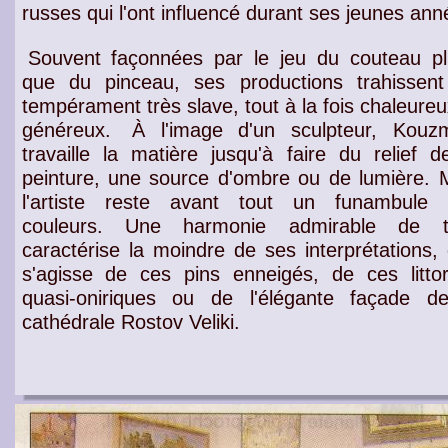
russes
qui l'ont influencé durant ses
jeunes ann
Souvent façonnées par le jeu du couteau pl
que du pinceau, ses productions trahissen
tempérament très slave, tout à la fois chaleureu
généreux.
À l'image d'un sculpteur, Kouz
travaille la
matière
jusqu'à faire du
relief d
peinture
, une source d'
ombre
ou de
lumière
. 
l'
artiste
reste avant tout un
funambule 
couleurs
. Une
harmonie admirable de t
caractérise la moindre de ses
interprétations
, 
s'agisse de ces
pins enneigés
, de ces
litt
quasi-oniriques
ou de l'élégante façade de
cathédrale Rostov Veliki
.